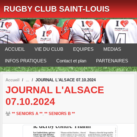
Panneau de gestion des cookies
RUGBY CLUB SAINT-LOUIS
ACCUEIL
VIE DU CLUB
EQUIPES
MEDIAS
INFOS PRATIQUES
Contact et plan
PARTENAIRES
Accueil
JOURNAL L'ALSACE 07.10.2024
JOURNAL L'ALSACE
07.10.2024
** SENIORS A **
** SENIORS B **