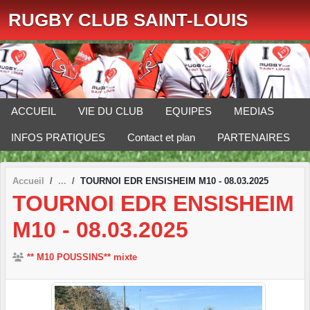
Panneau de gestion des cookies
RUGBY CLUB SAINT-LOUIS
ACCUEIL
VIE DU CLUB
EQUIPES
MEDIAS
INFOS PRATIQUES
Contact et plan
PARTENAIRES
Accueil
TOURNOI EDR ENSISHEIM M10 - 08.03.2025
TOURNOI EDR ENSISHEIM
M10 - 08.03.2025
** M10 POUSSINS** mixte