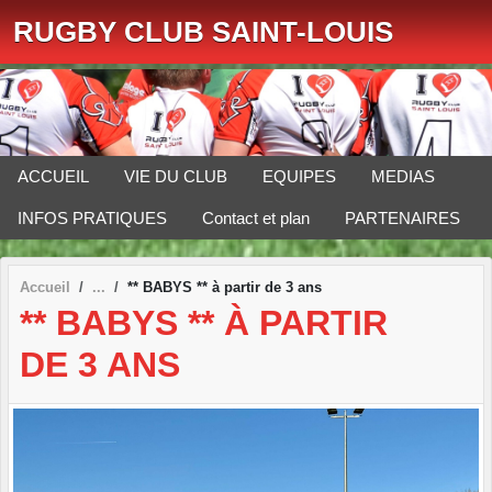
Panneau de gestion des cookies
RUGBY CLUB SAINT-LOUIS
ACCUEIL
VIE DU CLUB
EQUIPES
MEDIAS
INFOS PRATIQUES
Contact et plan
PARTENAIRES
Accueil
** BABYS ** à partir de 3 ans
** BABYS ** À PARTIR
DE 3 ANS