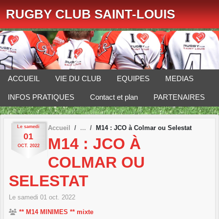
Panneau de gestion des cookies
RUGBY CLUB SAINT-LOUIS
ACCUEIL
VIE DU CLUB
EQUIPES
MEDIAS
INFOS PRATIQUES
Contact et plan
PARTENAIRES
Le
samedi
Accueil
M14 : JCO à Colmar ou Selestat
01
M14 : JCO À
OCT.
2022
COLMAR OU
SELESTAT
Le
samedi
01
oct.
2022
** M14 MINIMES ** mixte