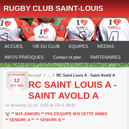
Panneau de gestion des cookies
RUGBY CLUB SAINT-LOUIS
ACCUEIL
VIE DU CLUB
EQUIPES
MEDIAS
INFOS PRATIQUES
Contact et plan
PARTENAIRES
Le
dimanche
Accueil
RC Saint Louis A - Saint Avold A
12
RC SAINT LOUIS A -
OCT.
2025
SAINT AVOLD A
Le
dimanche
12
oct.
2025
de 15h à 16h30
** M19 JUNIORS ** PAS D'EQUIPE M19 CETTE ANNEE
** SENIORS A **
** SENIORS B **