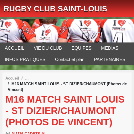
Panneau de gestion des cookies
RUGBY CLUB SAINT-LOUIS
ACCUEIL
VIE DU CLUB
EQUIPES
MEDIAS
INFOS PRATIQUES
Contact et plan
PARTENAIRES
Accueil
M16 MATCH SAINT LOUIS - ST DIZIER/CHAUMONT (Photos de
Vincent)
M16 MATCH SAINT LOUIS
- ST DIZIER/CHAUMONT
(PHOTOS DE VINCENT)
** M16 CADETS **