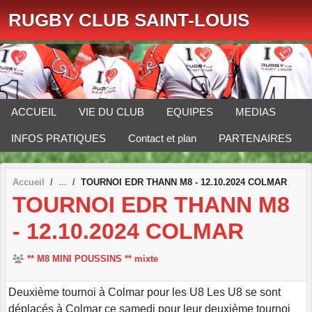
Panneau de gestion des cookies
RUGBY CLUB SAINT-LOUIS
ACCUEIL
VIE DU CLUB
EQUIPES
MEDIAS
INFOS PRATIQUES
Contact et plan
PARTENAIRES
Accueil
TOURNOI EDR THANN M8 - 12.10.2024 COLMAR
TOURNOI EDR THANN M8
- 12.10.2024 COLMAR
** M8 MINI POUSSINS ** mixte
Deuxième tournoi à Colmar pour les U8 Les U8 se sont
déplacés à Colmar ce samedi pour leur deuxième tournoi