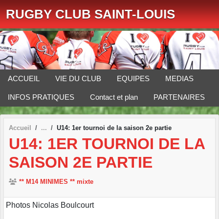
Panneau de gestion des cookies
RUGBY CLUB SAINT-LOUIS
ACCUEIL
VIE DU CLUB
EQUIPES
MEDIAS
INFOS PRATIQUES
Contact et plan
PARTENAIRES
Accueil
U14: 1er tournoi de la saison 2e partie
U14: 1ER TOURNOI DE LA
SAISON 2E PARTIE
** M14 MINIMES ** mixte
Photos Nicolas Boulcourt