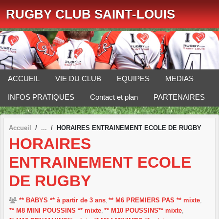
Panneau de gestion des cookies
RUGBY CLUB SAINT-LOUIS
ACCUEIL
VIE DU CLUB
EQUIPES
MEDIAS
INFOS PRATIQUES
Contact et plan
PARTENAIRES
Accueil
HORAIRES ENTRAINEMENT ECOLE DE RUGBY
HORAIRES
ENTRAINEMENT ECOLE
DE RUGBY
** BABYS ** à partir de 3 ans
** M6 PREMIERS PAS ** mixte
** M8 MINI POUSSINS ** mixte
** M10 POUSSINS** mixte