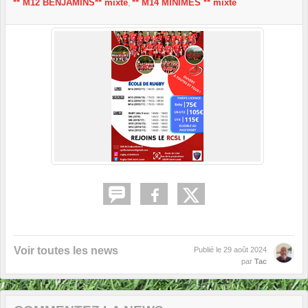
** M12 BENJAMINS** mixte
** M14 MINIMES ** mixte
Voir toutes les news
Publié le
29 août 2024
par
Tac